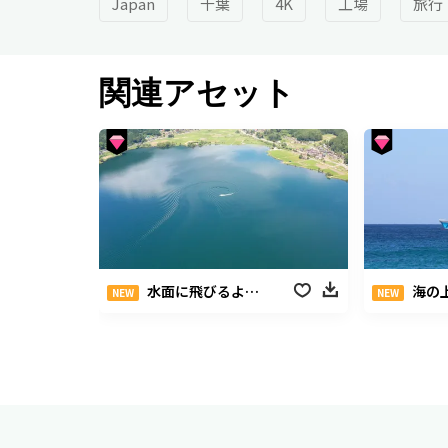
Japan
千葉
4K
工場
旅行
関連アセット
水面に飛びるような船
海の
NEW
NEW