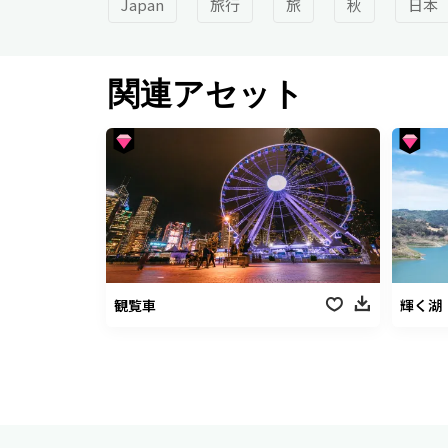
Japan
旅行
旅
秋
日本
関連アセット
観覧車
輝く湖