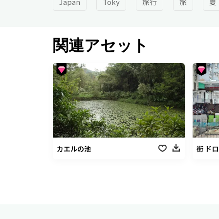
Japan
Toky
旅行
旅
夏
関連アセット
カエルの池
街 ド