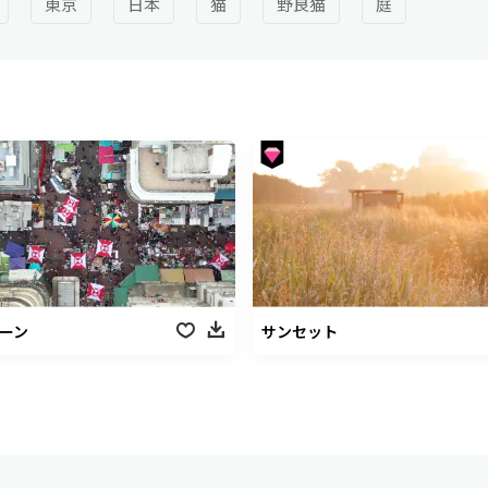
東京
日本
猫
野良猫
庭
ローン
サンセット