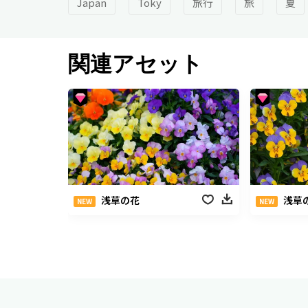
Japan
Toky
旅行
旅
夏
関連アセット
浅草の花
浅草
NEW
NEW