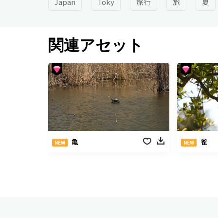
Japan
Toky
旅行
旅
夏
関連アセット
亀
雀
NEW
NEW