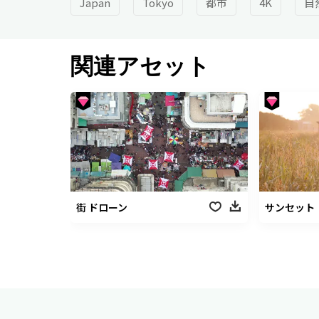
Japan
Tokyo
都市
4K
自
関連アセット
街 ドローン
サンセット