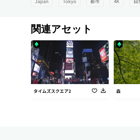
Japan
Tokyo
都市
4K
自
関連アセット
タイムズスクエア2
森