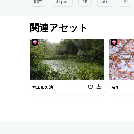
栃木
Japan
4K
旅行
旅
関連アセット
カエルの池
桜4