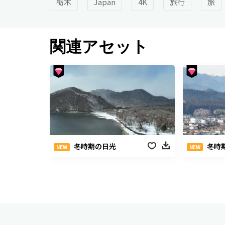
栃木
Japan
4K
旅行
旅
関連アセット
冬時期の日光
冬時
NEW
NEW