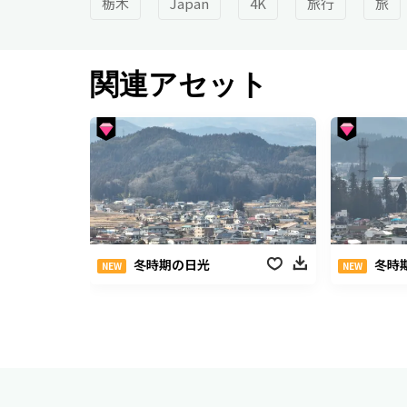
栃木
Japan
4K
旅行
旅
関連アセット
冬時期の日光
冬時
NEW
NEW