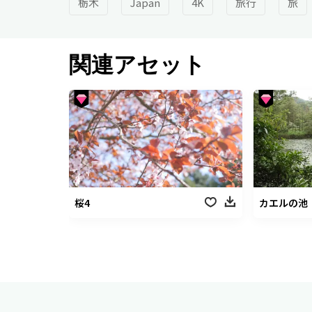
栃木
Japan
4K
旅行
旅
関連アセット
桜4
カエルの池