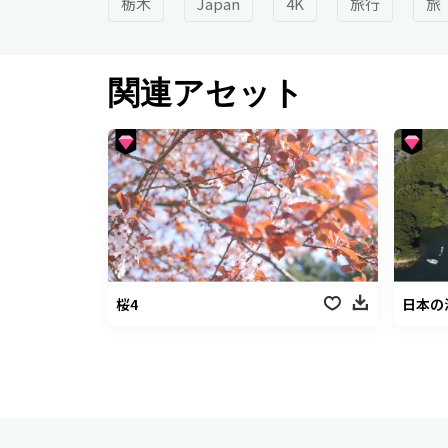
栃木
Japan
4K
旅行
旅
関連アセット
桜4
日本の