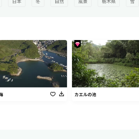
日本
冬
自然
風景
栃木県
雪
海
カエルの池