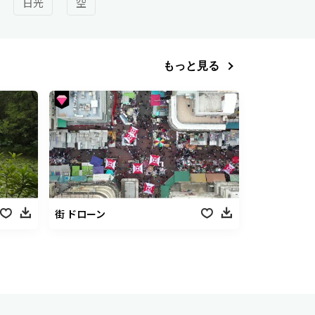
日光
空
もっと見る
街 ドローン