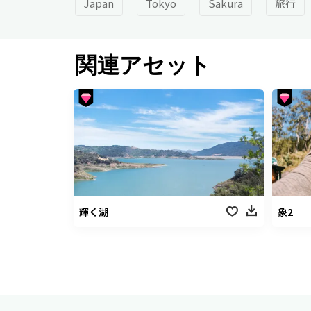
Japan
Tokyo
Sakura
旅行
関連アセット
輝く湖
象2