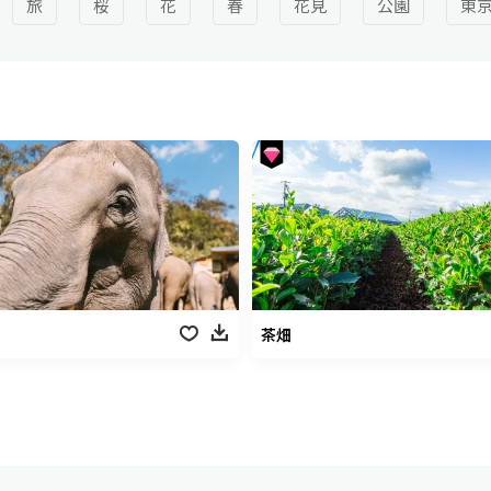
旅
桜
花
春
花見
公園
東
茶畑