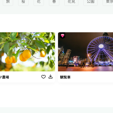
旅
桜
花
春
花見
公園
東
ツ農場
観覧車